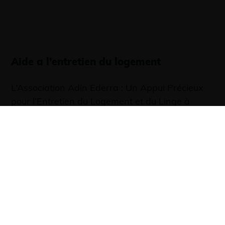
Aide a l’entretien du logement
L’Association Adin Ederra : Un Appui Précieux
pour l’Entretien du Logement et du Linge à
Iholdy et ses Environs A Iholdy, Saint Palais et
Larceveau, l’Association Adin Ederra se
distingue comme aide à l’entretien du logement
et du linge. Dans cette région où les tâches
domestiques peuvent parfois représenter un …