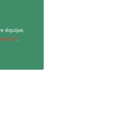
re équipe.
quez ici
.