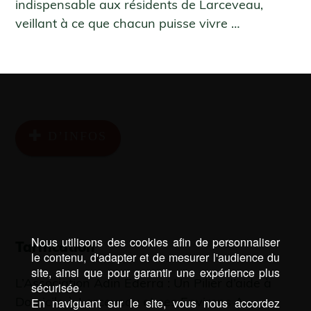
indispensable aux résidents de Larceveau,
veillant à ce que chacun puisse vivre …
D’INFOS
Nous utilisons des cookies afin de personnaliser
Tarification
le contenu, d'adapter et de mesurer l'audience du
site, ainsi que pour garantir une expérience plus
L’Association Adin Ederra : Un Pilier d’aide à
sécurisée.
Domicile à Larceveau et ses Environs A
En naviguant sur le site, vous nous accordez