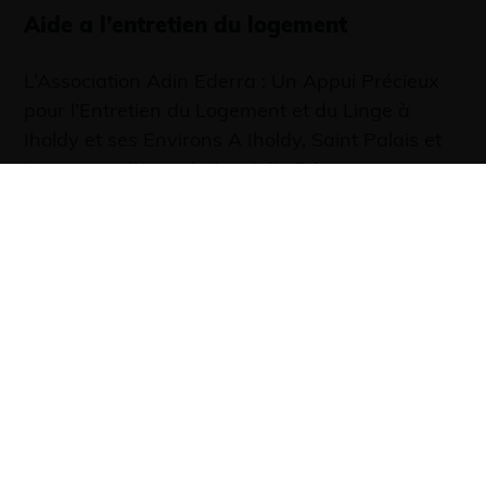
Aide a l’entretien du logement
L’Association Adin Ederra : Un Appui Précieux
pour l’Entretien du Logement et du Linge à
Iholdy et ses Environs A Iholdy, Saint Palais et
Larceveau, l’Association Adin Ederra se
distingue comme aide à l’entretien du logement
et du linge. Dans cette région où les tâches
domestiques peuvent parfois représenter un …
D’INFOS