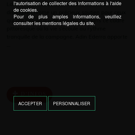
l'autorisation de collecter des informations à l'aide
Larceveau, l’Association Adin Ederra se
de cookies.
distingue comme un précieux soutien pour ceux
Pour de plus amples informations, veuillez
qui ont besoin d’aide à domicile. Dans ce cadre
consulter les mentions légales du site.
pittoresque où la vie s’écoule au rythme
tranquille de la campagne. Adin Ederra apporte
…
D’INFOS
ACCEPTER
PERSONNALISER